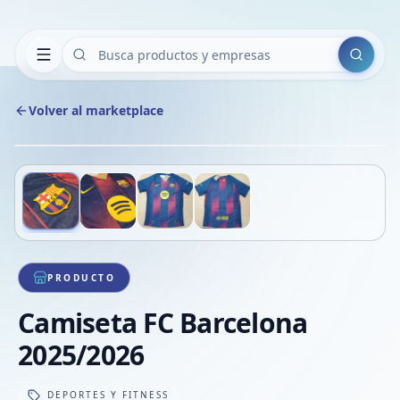
Buscar
Volver al marketplace
Copiar
Compart
Compa
Deslizá para ver más imágenes
1
/
4
VER
Compa
Compa
Compa
PRODUCTO
Camiseta FC Barcelona
2025/2026
DEPORTES Y FITNESS