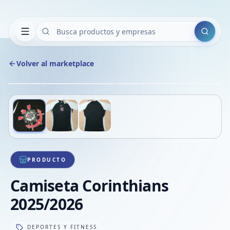
Buscar
Volver al marketplace
Copiar
Compart
Compa
Deslizá para ver más imágenes
1
/
3
VER
Compa
Compa
Compa
PRODUCTO
Camiseta Corinthians
2025/2026
DEPORTES Y FITNESS