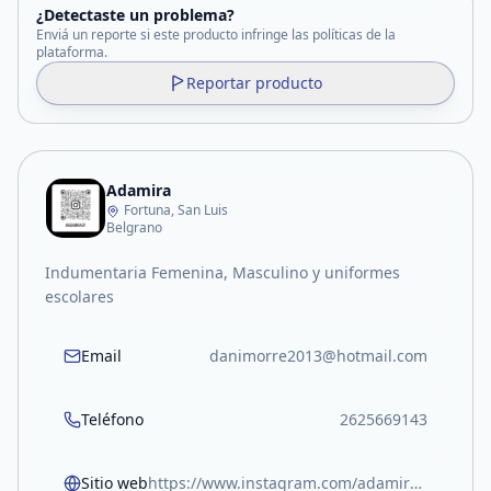
¿Detectaste un problema?
Enviá un reporte si este producto infringe las políticas de la
plataforma.
Reportar producto
Adamira
Fortuna, San Luis
Belgrano
Indumentaria Femenina, Masculino y uniformes
escolares
Email
danimorre2013@hotmail.com
Teléfono
2625669143
Sitio web
https://www.instagram.com/adamiradf?igsh=bDlhNjN0N2x5ZWh5&utm_source=qr