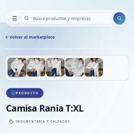
Buscar
Volver al marketplace
Copiar
Compart
Compa
Deslizá para ver más imágenes
1
/
5
VER
Compa
Compa
Compa
PRODUCTO
Camisa Rania T:XL
INDUMENTARIA Y CALZADOS