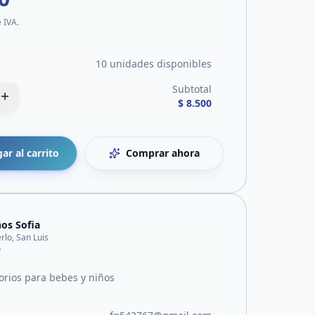
e IVA.
10 unidades disponibles
Subtotal
$ 8.500
ar al carrito
Comprar ahora
os Sofia
rlo, San Luis
o
orios para bebes y niños