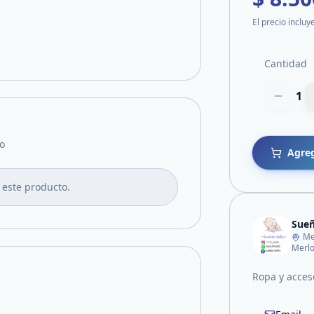
El precio incluy
Cantidad
1
o
Agreg
 este producto.
Sueñ
Me
Merl
Ropa y acces