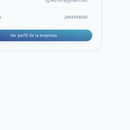
fg542767@gmail.com
o
2664394000
Ver perfil de la empresa