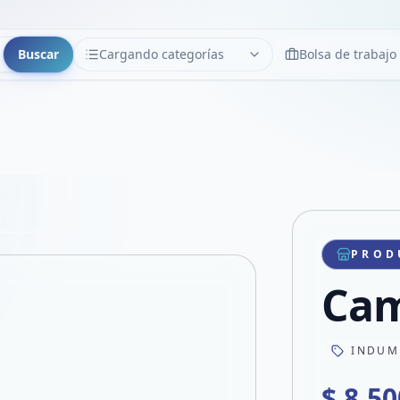
Buscar
Cargando categorías
Bolsa de trabajo
CATEGORÍAS
Limpiar
Cargando categorías...
Copiar link
Compartir producto
Compartir por WhatsApp
PROD
VER EN PANTALLA COMPLETA
Compartir por mail
Cam
Compartir en Facebook
Compartir en X
INDUM
$ 8.50