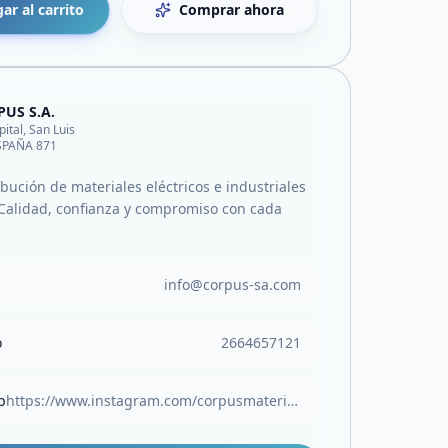
ar al carrito
Comprar ahora
US S.A.
pital, San Luis
ESPAÑA 871
ibución de materiales eléctricos e industriales
Calidad, confianza y compromiso con cada
info@corpus-sa.com
o
2664657121
b
https://www.instagram.com/corpusmateriales/