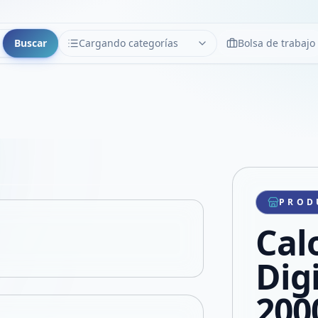
Buscar
Cargando categorías
Bolsa de trabajo
CATEGORÍAS
Limpiar
Cargando categorías...
Copiar link
Compartir producto
Compartir por WhatsApp
PROD
VER EN PANTALLA COMPLETA
Compartir por mail
Cal
Compartir en Facebook
Compartir en X
Dig
200