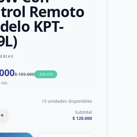
trol Remoto
delo KPT-
9L)
TERIAS
.000
$ 159.000
-
25
% OFF
e IVA.
15 unidades disponibles
Subtotal
$ 120.000