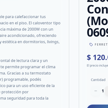
Con
(Mo
le para calefaccionar tus
cio en el piso. El caloventor tipo
060
encia máxima de 2000W con un
 aire acondicionado, ofreciendo
 estética en dormitorios, livings,
FERRE
$ 120
ontal de lectura clara y un
El precio incluy
 te permite programar el clima
ama. Gracias a su termostato
mer) programable, podés
Cantidad
co para un uso eficiente de la
1
 protección por
ima seguridad para toda la