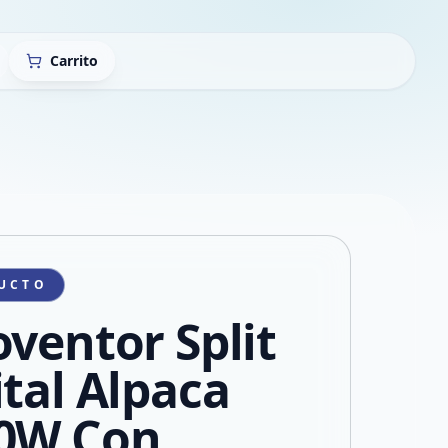
Carrito
UCTO
oventor Split
ital Alpaca
0W Con