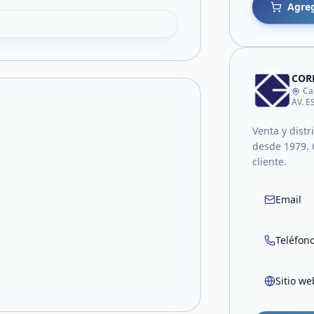
Agreg
CORP
Ca
AV. 
Venta y distr
desde 1979. 
cliente.
Email
Teléfon
Sitio we