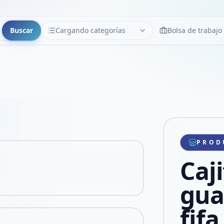
Buscar
Cargando categorías
Bolsa de trabajo
CATEGORÍAS
Limpiar
Cargando categorías...
Copiar link
Compartir producto
Compartir por WhatsApp
PROD
VER EN PANTALLA COMPLETA
Compartir por mail
Caj
Compartir en Facebook
Compartir en X
gua
fifa