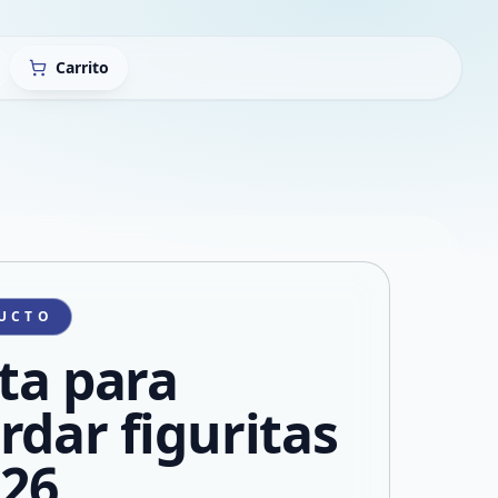
Carrito
UCTO
ita para
rdar figuritas
 26