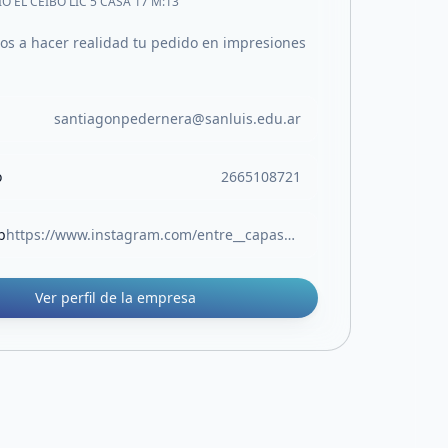
O EL CEIBO LIC 5 CASA 17 M:13
s a hacer realidad tu pedido en impresiones
santiagonpedernera@sanluis.edu.ar
o
2665108721
b
https://www.instagram.com/entre__capas3d?igsh=c3R0YW11YWlnNDF0
Ver perfil de la empresa