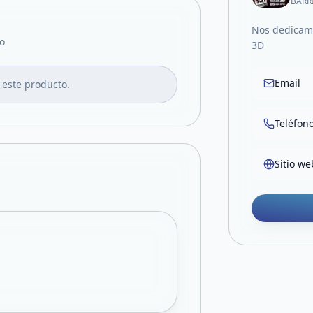
BARRI
Nos dedicamo
o
3D
Email
 este producto.
Teléfon
Sitio we