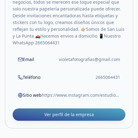
negocios, todos se merecen ese toque especial que
solo nuestra papelería personalizada puede ofrecer.
Desde invitaciones encantadoras hasta etiquetas y
stickers con tu logo, creamos diseños únicos que
reflejan tu estilo y personalidad. 👉🏼Somos de San Luis
y La Punta 🚗Hacemos envios a domicilio 📱Nuestro
WhatsApp 2665064431
Email
violetafotografias@gmail.com
Teléfono
2665064431
Sitio web
https://www.instagram.com/estudio.violeta_?igsh=MWxzY25zcmI2b2NncA==
Ver perfil de la empresa