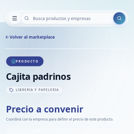
Buscar
Volver al marketplace
Copiar
Compart
Compa
1
/
1
VER
Compa
PRODUCTO
Compa
Cajita padrinos
Compa
LIBRERIA Y PAPELERIA
Precio a convenir
Coordiná con la empresa para definir el precio de este producto.