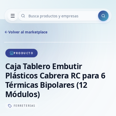
Buscar
Volver al marketplace
Copiar
Compart
Compa
1
/
1
VER
Compa
PRODUCTO
Compa
Caja Tablero Embutir
Compa
Plásticos Cabrera RC para 6
Térmicas Bipolares (12
Módulos)
FERRETERIAS