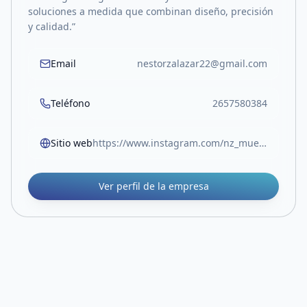
soluciones a medida que combinan diseño, precisión
y calidad.”
Email
nestorzalazar22@gmail.com
Teléfono
2657580384
Sitio web
https://www.instagram.com/nz_mueble_y_diseno?igsh=MXFyMXJ3NjYydGM4eg==
Ver perfil de la empresa