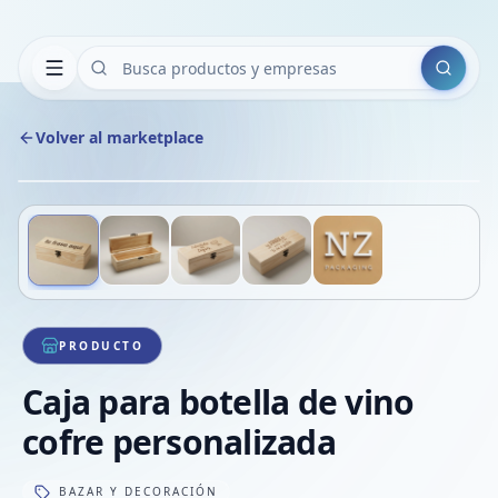
Buscar
Volver al marketplace
Copiar
Compart
Compa
Deslizá para ver más imágenes
1
/
5
VER
Compa
Compa
Compa
PRODUCTO
Caja para botella de vino
cofre personalizada
BAZAR Y DECORACIÓN