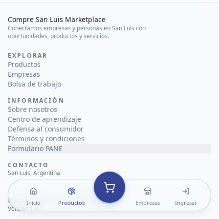
Compre San Luis Marketplace
Conectamos empresas y personas en San Luis con
oportunidades, productos y servicios.
EXPLORAR
Productos
Empresas
Bolsa de trabajo
INFORMACIÓN
Sobre nosotros
Centro de aprendizaje
Defensa al consumidor
Términos y condiciones
Formulario PANE
CONTACTO
San Luis, Argentina
©
2026
Compre San Luis Marketplace
Inicio
Productos
Empresas
Ingresar
Versión 1.0.1