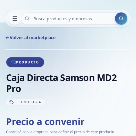
Buscar
Volver al marketplace
Copiar
Compart
Compa
1
/
1
VER
Compa
PRODUCTO
Compa
Caja Directa Samson MD2
Compa
Pro
TECNOLOGIA
Precio a convenir
Coordiná con la empresa para definir el precio de este producto.