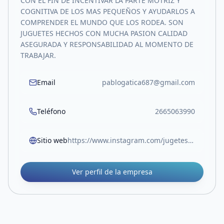
CON EL FIN DE INCENTIVAR LA PARTE MOTRIZ Y
COGNITIVA DE LOS MAS PEQUEÑOS Y AYUDARLOS A
COMPRENDER EL MUNDO QUE LOS RODEA. SON
JUGUETES HECHOS CON MUCHA PASION CALIDAD
ASEGURADA Y RESPONSABILIDAD AL MOMENTO DE
TRABAJAR.
Email
pablogatica687@gmail.com
Teléfono
2665063990
Sitio web
https://www.instagram.com/jugetes_sanpablo?igsh=aWZpbW9na3M0bDNj
Ver perfil de la empresa