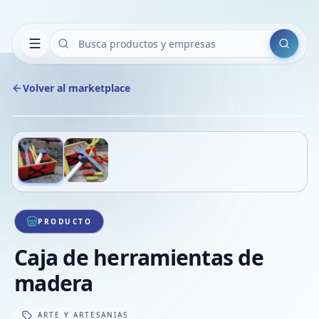
Buscar
Volver al marketplace
Copiar
Compart
Compa
Deslizá para ver más imágenes
1
/
2
VER
Compa
Compa
Compa
PRODUCTO
Caja de herramientas de
madera
ARTE Y ARTESANIAS