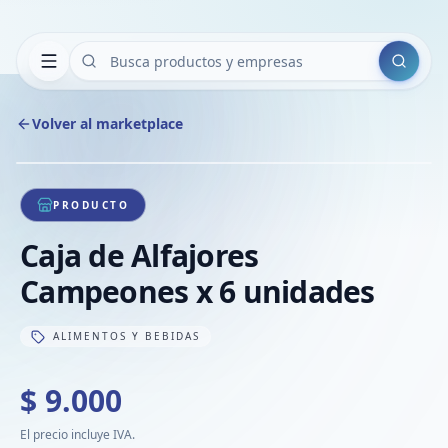
Buscar
Volver al marketplace
Copiar
Compart
Compa
1
/
1
VER
Compa
PRODUCTO
Compa
Caja de Alfajores
Compa
Campeones x 6 unidades
ALIMENTOS Y BEBIDAS
$ 9.000
El precio incluye IVA.