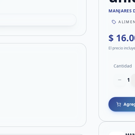
MANJARES 
ALIME
$ 16.
El precio incluy
Cantidad
1
Agreg
MAN