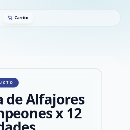
Carrito
UCTO
a de Alfajores
peones x 12
dades