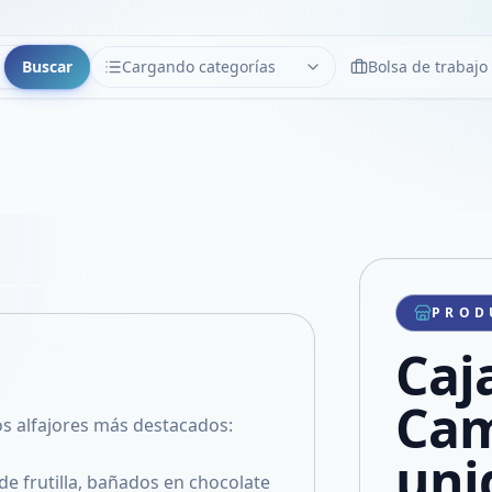
Buscar
Cargando categorías
Bolsa de trabajo
CATEGORÍAS
Limpiar
Cargando categorías...
Copiar link
Compartir producto
Compartir por WhatsApp
PROD
VER EN PANTALLA COMPLETA
Compartir por mail
Caj
Compartir en Facebook
Compartir en X
Cam
os alfajores más destacados:
uni
de frutilla, bañados en chocolate