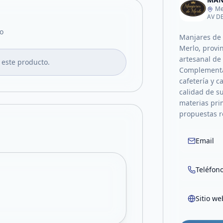
Me
AV D
o
Manjares de 
Merlo, provin
artesanal de 
 este producto.
Complementa 
cafetería y c
calidad de su
materias pri
propuestas r
Email
Teléfon
Sitio we