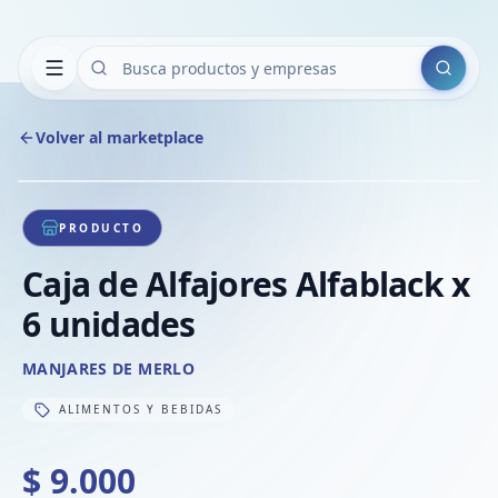
Buscar
Volver al marketplace
Copiar
Compart
Compa
1
/
1
VER
Compa
PRODUCTO
Compa
Caja de Alfajores Alfablack x
Compa
6 unidades
MANJARES DE MERLO
ALIMENTOS Y BEBIDAS
$ 9.000