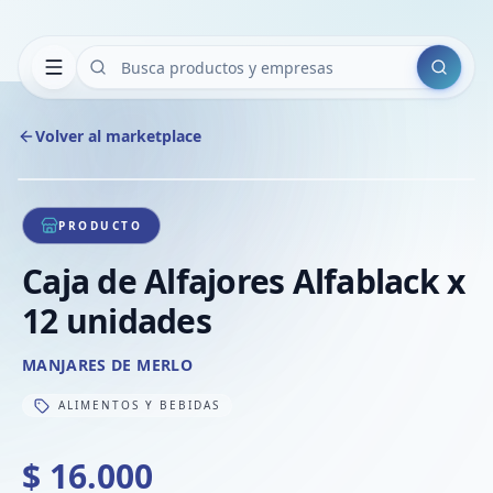
Buscar
Volver al marketplace
Copiar
Compart
Compa
1
/
1
VER
Compa
PRODUCTO
Compa
Caja de Alfajores Alfablack x
Compa
12 unidades
MANJARES DE MERLO
ALIMENTOS Y BEBIDAS
$ 16.000