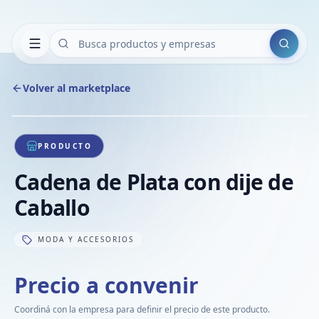
Buscar
Volver al marketplace
Copiar
Compart
Compa
1
/
1
VER
Compa
PRODUCTO
Compa
Cadena de Plata con dije de
Compa
Caballo
MODA Y ACCESORIOS
Precio a convenir
Coordiná con la empresa para definir el precio de este producto.