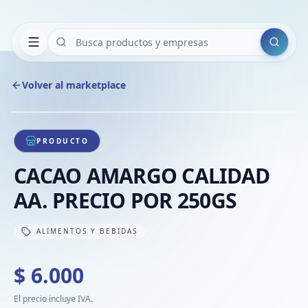
Buscar
Volver al marketplace
Copiar
Compart
Compa
1
/
1
VER
Compa
PRODUCTO
Compa
CACAO AMARGO CALIDAD
Compa
AA. PRECIO POR 250GS
ALIMENTOS Y BEBIDAS
$ 6.000
El precio incluye IVA.