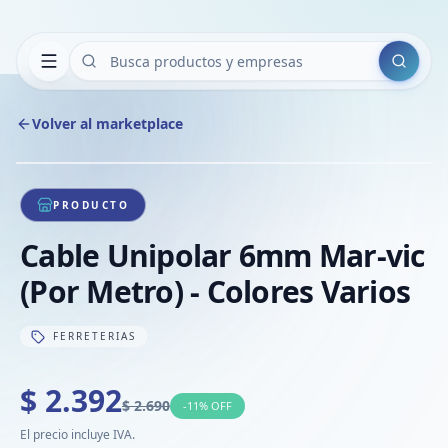
Buscar
Volver al marketplace
Copiar
Compart
Compa
1
/
1
VER
Compa
PRODUCTO
Compa
Cable Unipolar 6mm Mar-vic
Compa
(Por Metro) - Colores Varios
FERRETERIAS
$ 2.392
$ 2.690
-
11
% OFF
El precio incluye IVA.