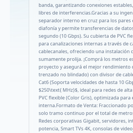
banda, garantizando conexiones estables,
libres de interferencias.Gracias a su inge
separador interno en cruz para los pares 
diafonía y permite transferencias de dato
segundo (10 Gbps). Su cubierta de PVC flex
para canalizaciones internas a través de c
cablecanales, ofreciendo una instalación 
sumamente prolija. ¡Comprá los metros ex
proyecto y asegurá el mejor rendimiento d
trenzado no blindado) con divisor de cable
Cat6 (Soporta velocidades de hasta 10 Gb
$250\text{ MHz}$, ideal para redes de alt
PVC flexible (Color Gris), optimizada para 
interna.Formato de Venta: Fraccionado po
solo tramo continuo por el total de met
Redes corporativas Gigabit, servidores, in
potencia, Smart TVs 4K, consolas de vide