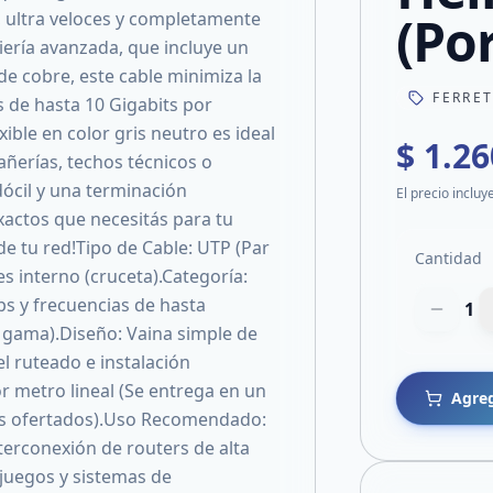
(Po
 ultra veloces y completamente
niería avanzada, que incluye un
de cobre, este cable minimiza la
FERRE
s de hasta 10 Gigabits por
ible en color gris neutro es ideal
$ 1.26
añerías, techos técnicos o
dócil y una terminación
El precio incluy
actos que necesitás para tu
e tu red!Tipo de Cable: UTP (Par
Cantidad
s interno (cruceta).Categoría:
ps y frecuencias de hasta
1
a gama).Diseño: Vaina simple de
el ruteado e instalación
r metro lineal (Se entrega en un
Agreg
ros ofertados).Uso Recomendado:
terconexión de routers de alta
ojuegos y sistemas de