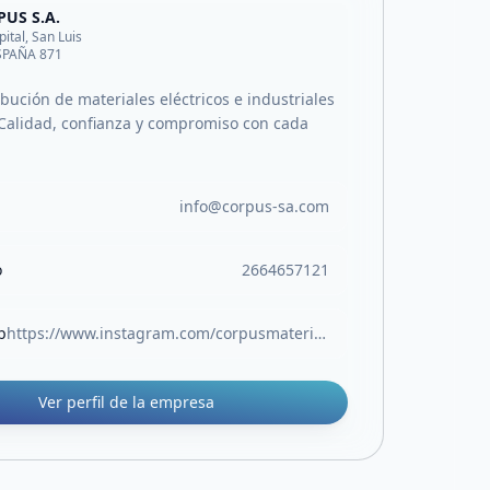
US S.A.
pital, San Luis
ESPAÑA 871
ibución de materiales eléctricos e industriales
Calidad, confianza y compromiso con cada
info@corpus-sa.com
o
2664657121
b
https://www.instagram.com/corpusmateriales/
Ver perfil de la empresa