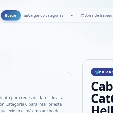
Buscar
Cargando categorías
Bolsa de trabajo
CATEGORÍAS
Limpiar
Cargando categorías...
Copiar link
Compartir producto
Compartir por WhatsApp
PROD
VER EN PANTALLA COMPLETA
Compartir por mail
Cab
Compartir en Facebook
Compartir en X
Cat
iento para redes de datos de alta
n Categoría 6 para interior está
Hel
que exigen el máximo ancho de