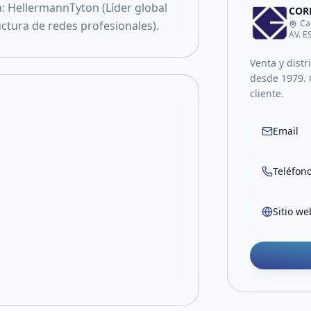
a: HellermannTyton (Líder global
CORP
Ca
uctura de redes profesionales).
AV. 
Venta y distr
desde 1979. 
cliente.
Email
Teléfon
Sitio we