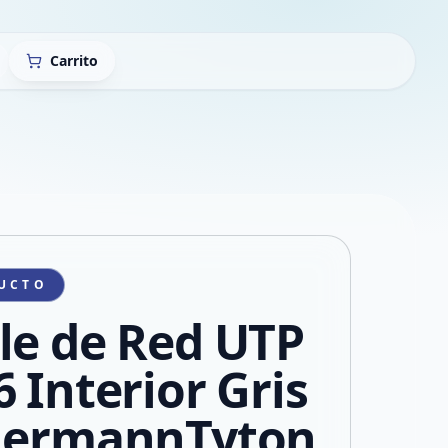
Carrito
UCTO
le de Red UTP
6 Interior Gris
lermannTyton