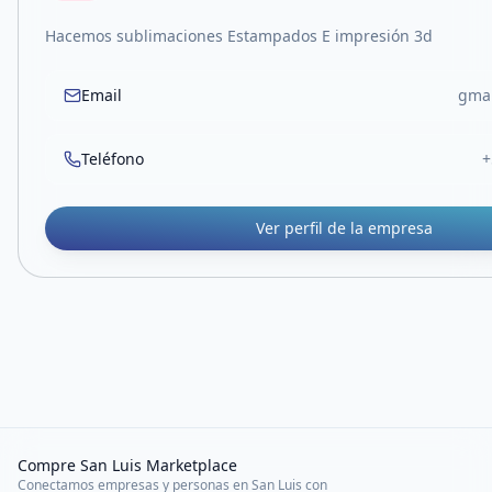
Hacemos sublimaciones Estampados E impresión 3d
Email
gma
Teléfono
+
Ver perfil de la empresa
Compre San Luis Marketplace
Conectamos empresas y personas en San Luis con