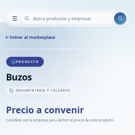
Buscar
Volver al marketplace
Copiar
Compart
Compa
1
/
1
VER
Compa
PRODUCTO
Compa
Buzos
Compa
INDUMENTARIA Y CALZADOS
Precio a convenir
Coordiná con la empresa para definir el precio de este producto.