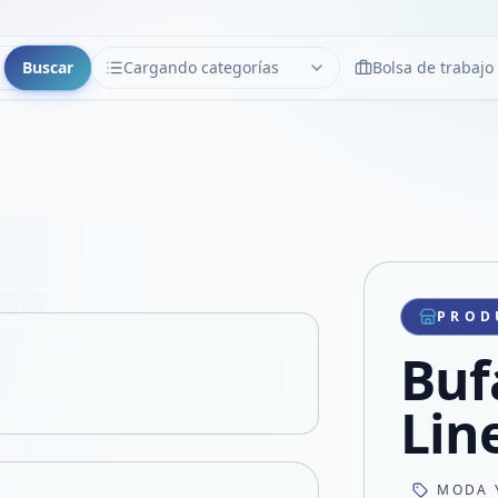
Buscar
Cargando categorías
Bolsa de trabajo
CATEGORÍAS
Limpiar
Cargando categorías...
Copiar link
Compartir producto
Compartir por WhatsApp
PROD
VER EN PANTALLA COMPLETA
Compartir por mail
Buf
Compartir en Facebook
Compartir en X
Lin
MODA 