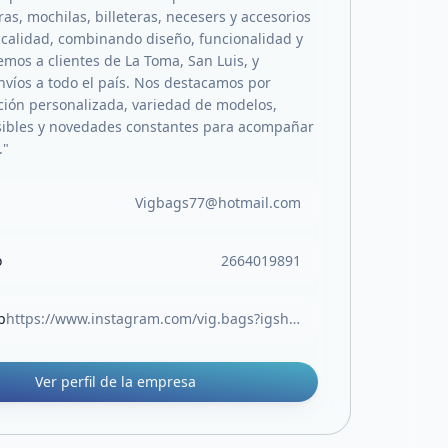
ras, mochilas, billeteras, necesers y accesorios
 calidad, combinando diseño, funcionalidad y
emos a clientes de La Toma, San Luis, y
nvíos a todo el país. Nos destacamos por
ción personalizada, variedad de modelos,
sibles y novedades constantes para acompañar
."
Vigbags77@hotmail.com
o
2664019891
b
https://www.instagram.com/vig.bags?igsh=MWR6ZDh3b2c1bTNpaw==
Ver perfil de la empresa