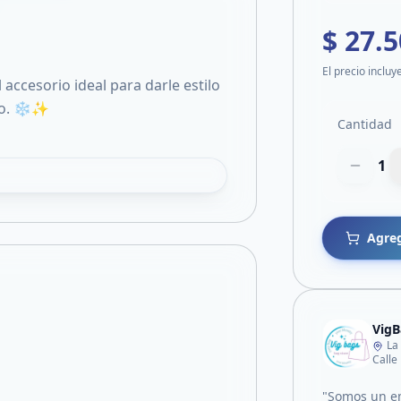
$ 27.
El precio incluy
accesorio ideal para darle estilo
río. ❄️✨
Cantidad
1
Agreg
VigB
La
Calle
"Somos un e