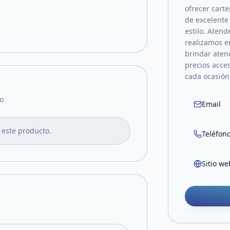
ofrecer carte
de excelente
estilo. Atend
realizamos e
brindar aten
precios acce
cada ocasión
o
Email
 este producto.
Teléfon
Sitio we