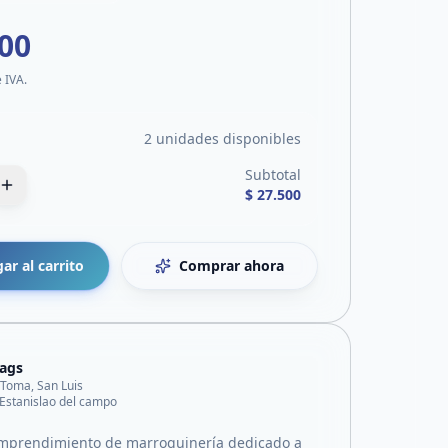
500
e IVA.
2 unidades disponibles
Subtotal
$ 27.500
ar al carrito
Comprar ahora
ags
 Toma, San Luis
 Estanislao del campo
mprendimiento de marroquinería dedicado a