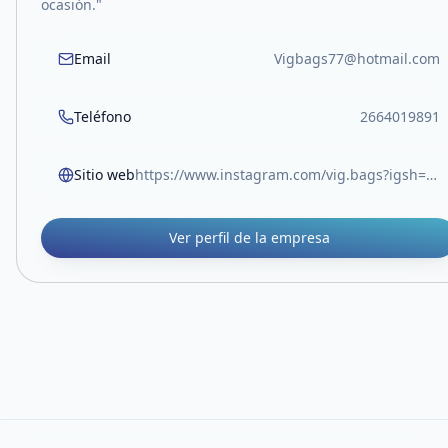
ocasión."
Email
Vigbags77@hotmail.com
Teléfono
2664019891
Sitio web
https://www.instagram.com/vig.bags?igsh=MWR6ZDh3b2c1bTNpaw==
Ver perfil de la empresa