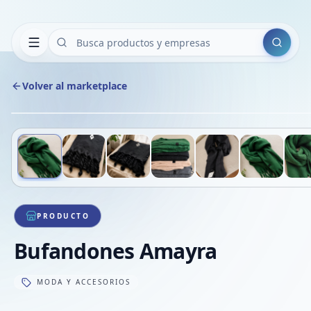
Buscar
Volver al marketplace
Deslizá para ver más imágenes
1
/
7
VE
PRODUCTO
Bufandones Amayra
MODA Y ACCESORIOS