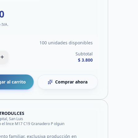
0
e IVA.
100 unidades disponibles
Subtotal
$ 3.800
ar al carrito
Comprar ahora
TRODULCES
pital, San Luis
o el lince M17 C19 Granadero P olguin
to familiar, exclusiva producción en