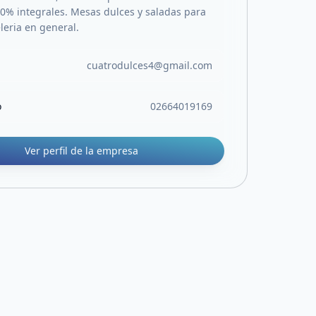
0% integrales. Mesas dulces y saladas para
leria en general.
cuatrodulces4@gmail.com
o
02664019169
Ver perfil de la empresa