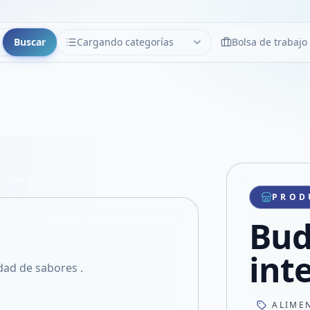
Buscar
Cargando categorías
Bolsa de trabajo
CATEGORÍAS
Limpiar
Cargando categorías...
Copiar link
Compartir producto
Compartir por WhatsApp
PROD
VER EN PANTALLA COMPLETA
Compartir por mail
Bud
Compartir en Facebook
Compartir en X
int
dad de sabores .
ALIME