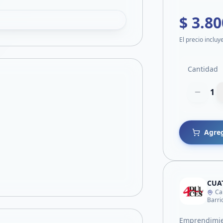
$ 3.80
El precio incluy
Cantidad
1
Agreg
CUA
Ca
Barri
Emprendimien