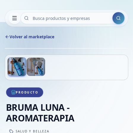
Buscar
Volver al marketplace
Copiar
Compart
Compa
Deslizá para ver más imágenes
1
/
2
VER
Compa
Compa
Compa
PRODUCTO
BRUMA LUNA -
AROMATERAPIA
SALUD Y BELLEZA