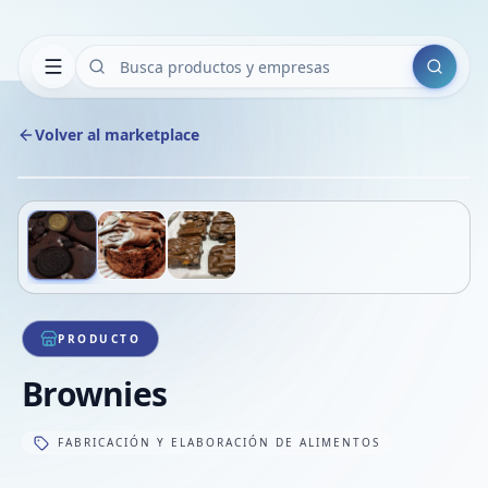
Buscar
Volver al marketplace
Copiar
Compart
Compa
Deslizá para ver más imágenes
1
/
3
VER
Compa
Compa
Compa
PRODUCTO
Brownies
FABRICACIÓN Y ELABORACIÓN DE ALIMENTOS