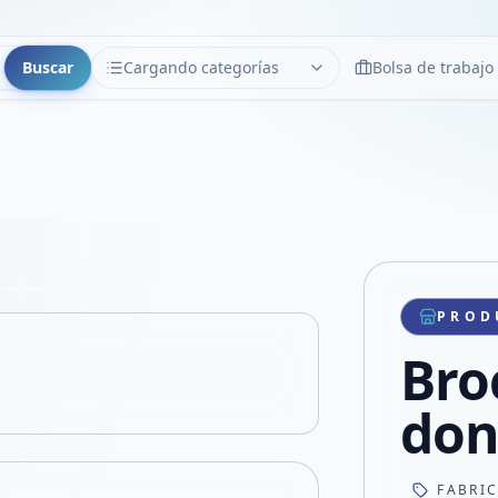
Buscar
Cargando categorías
Bolsa de trabajo
CATEGORÍAS
Limpiar
Cargando categorías...
Copiar link
Compartir producto
Compartir por WhatsApp
PROD
VER EN PANTALLA COMPLETA
Compartir por mail
Bro
Compartir en Facebook
Compartir en X
don
FABRI