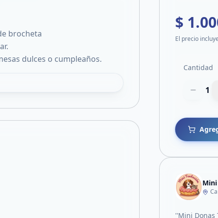
$ 1.00
de brocheta
El precio incluy
ar.
 mesas dulces o cumpleaños.
Cantidad
1
Agreg
Mini
Ca
''Mini Donas