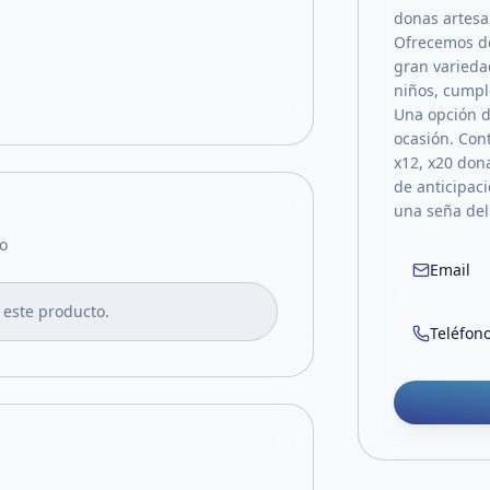
donas artesa
Ofrecemos do
gran varieda
niños, cumpl
Una opción d
ocasión. Con
x12, x20 don
de anticipaci
una seña del
o
Email
 este producto.
Teléfon