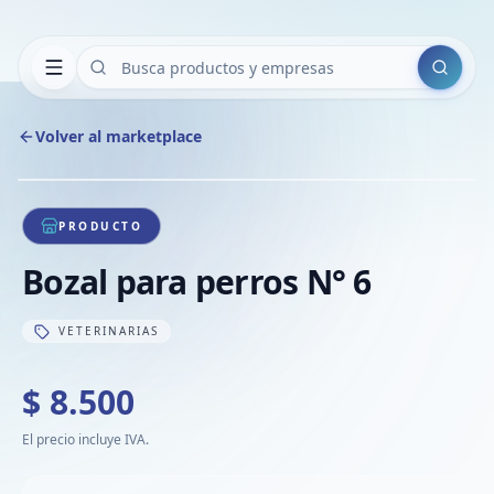
Buscar
Volver al marketplace
Copiar
Compart
Compa
1
/
1
VER
Compa
PRODUCTO
Compa
Bozal para perros N° 6
Compa
VETERINARIAS
$ 8.500
El precio incluye IVA.