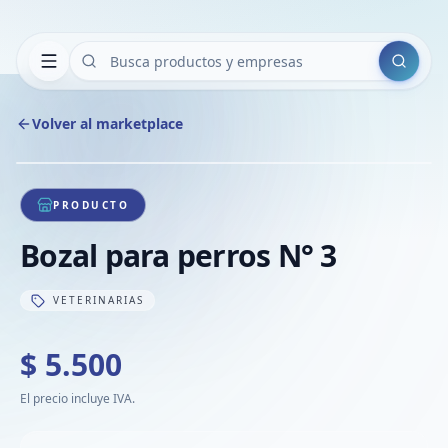
Buscar
Volver al marketplace
Copiar
Compart
Compa
1
/
1
VER
Compa
PRODUCTO
Compa
Bozal para perros N° 3
Compa
VETERINARIAS
$ 5.500
El precio incluye IVA.