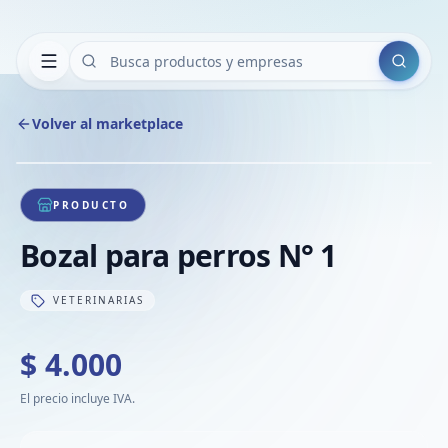
Buscar
Volver al marketplace
Copiar
Compart
Compa
1
/
1
VER
Compa
PRODUCTO
Compa
Bozal para perros N° 1
Compa
VETERINARIAS
$ 4.000
El precio incluye IVA.