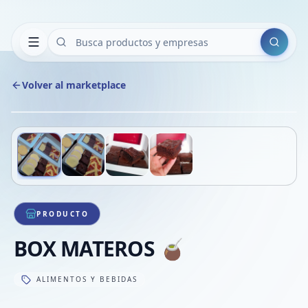
Buscar
Volver al marketplace
Copiar
Compart
Compa
Deslizá para ver más imágenes
1
/
4
VER
Compa
Compa
Compa
PRODUCTO
BOX MATEROS 🧉
ALIMENTOS Y BEBIDAS