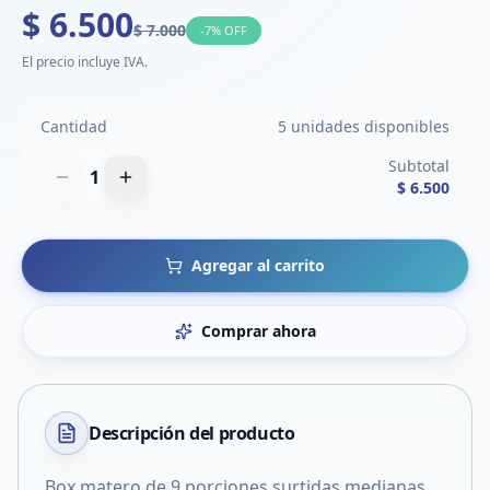
$ 6.500
$ 7.000
-
7
% OFF
El precio incluye IVA.
Cantidad
5 unidades disponibles
Subtotal
1
$ 6.500
Agregar al carrito
Comprar ahora
Descripción del
producto
Box matero de 9 porciones surtidas medianas,