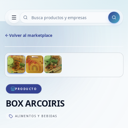
Buscar
Volver al marketplace
Copiar
Compart
Compa
Deslizá para ver más imágenes
1
/
3
VER
Compa
Compa
Compa
PRODUCTO
BOX ARCOIRIS
ALIMENTOS Y BEBIDAS