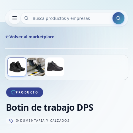
Buscar
Volver al marketplace
Copiar
Compart
Compa
Deslizá para ver más imágenes
1
/
3
VER
Compa
Compa
Compa
PRODUCTO
Botin de trabajo DPS
INDUMENTARIA Y CALZADOS