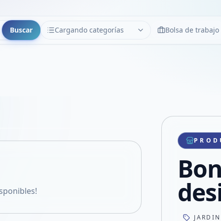
Buscar
Cargando categorías
Bolsa de trabajo
CATEGORÍAS
Limpiar
Cargando categorías...
Copiar link
Compartir producto
Compartir por WhatsApp
PROD
VER EN PANTALLA COMPLETA
Compartir por mail
Bon
Compartir en Facebook
Compartir en X
des
isponibles!
JARDI