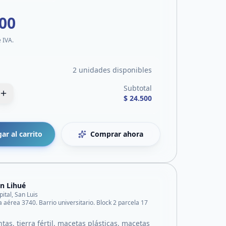
500
e IVA.
2 unidades disponibles
Subtotal
$ 24.500
ar al carrito
Comprar ahora
n Lihué
pital, San Luis
a aérea 3740. Barrio universitario. Block 2 parcela 17
tas, tierra fértil, macetas plásticas, macetas