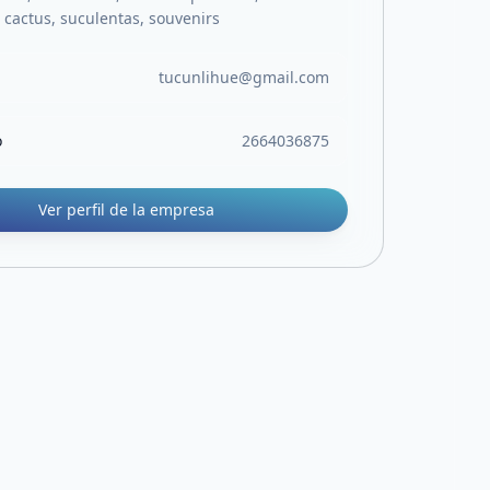
 cactus, suculentas, souvenirs
tucunlihue@gmail.com
o
2664036875
Ver perfil de la empresa