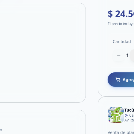
$ 24.
El precio incluy
Cantidad
1
Agreg
Tucú
Ca
Av Fz
o
Venta de plan