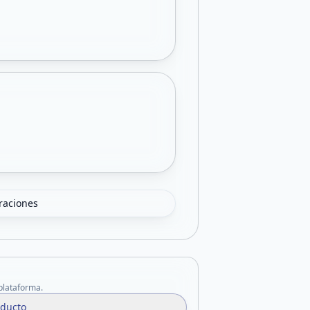
oraciones
 plataforma.
oducto