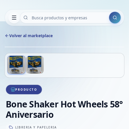
Buscar
Volver al marketplace
Copiar
Compart
Compa
Deslizá para ver más imágenes
1
/
2
VER
Compa
Compa
Compa
PRODUCTO
Bone Shaker Hot Wheels 58°
Aniversario
LIBRERIA Y PAPELERIA