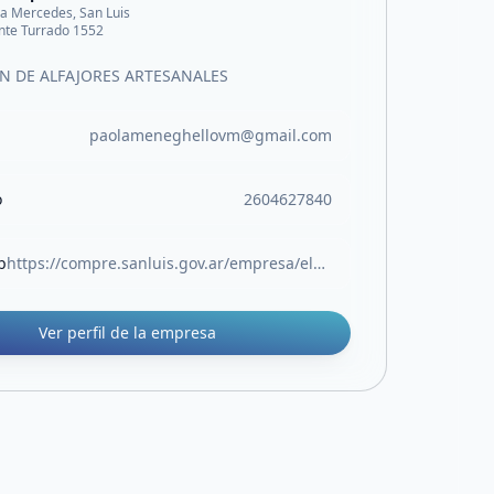
lla Mercedes, San Luis
nte Turrado 1552
N DE ALFAJORES ARTESANALES
paolameneghellovm@gmail.com
o
2604627840
b
https://compre.sanluis.gov.ar/empresa/elun-reposteria-artesanal
Ver perfil de la empresa