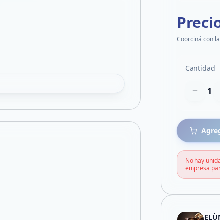
Preci
Coordiná con la
Cantidad
1
Agreg
No hay unida
empresa par
ELÙN