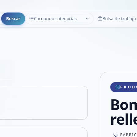
Buscar
Cargando categorías
Bolsa de trabajo
CATEGORÍAS
Limpiar
Cargando categorías...
Copiar link
Compartir producto
Compartir por WhatsApp
PROD
VER EN PANTALLA COMPLETA
Compartir por mail
Bo
Compartir en Facebook
Compartir en X
rel
FABRI