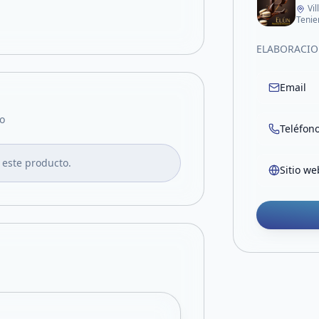
Vi
Tenie
ELABORACIO
Email
o
Teléfon
 este producto.
Sitio we