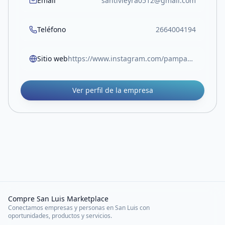
Email
santivieyra0512@gmail.com
Teléfono
2664004194
Sitio web
https://www.instagram.com/pampaysierra?igsh=czB1YTMyd3BqamVn&utm_source=qr
Ver perfil de la empresa
Compre San Luis Marketplace
Conectamos empresas y personas en San Luis con
oportunidades, productos y servicios.