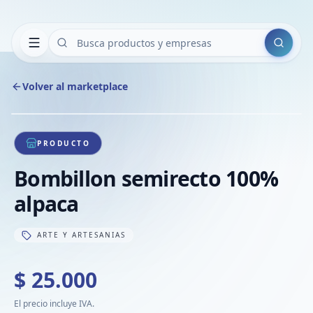
Buscar
Volver al marketplace
Copiar
Compart
Compa
1
/
1
VER
Compa
PRODUCTO
Compa
Bombillon semirecto 100%
Compa
alpaca
ARTE Y ARTESANIAS
$ 25.000
El precio incluye IVA.