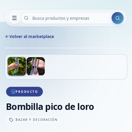
Buscar
Volver al marketplace
Copiar
Compart
Compa
Deslizá para ver más imágenes
1
/
2
VER
Compa
Compa
Compa
PRODUCTO
Bombilla pico de loro
BAZAR Y DECORACIÓN