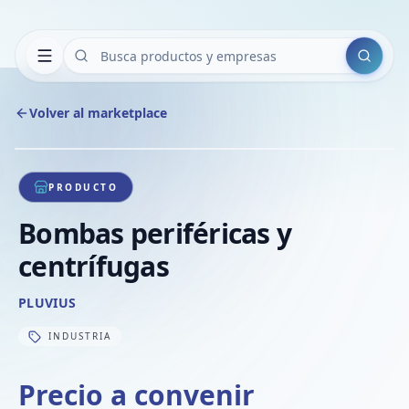
Buscar
Volver al marketplace
Copiar
Compart
Compa
1
/
1
VER
Compa
PRODUCTO
Compa
Bombas periféricas y
Compa
centrífugas
PLUVIUS
INDUSTRIA
Precio a convenir