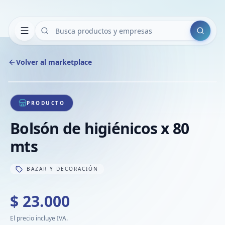
Buscar
Volver al marketplace
Copiar
Compart
Compa
1
/
1
VER
Compa
PRODUCTO
Compa
Bolsón de higiénicos x 80
Compa
mts
BAZAR Y DECORACIÓN
$ 23.000
El precio incluye IVA.