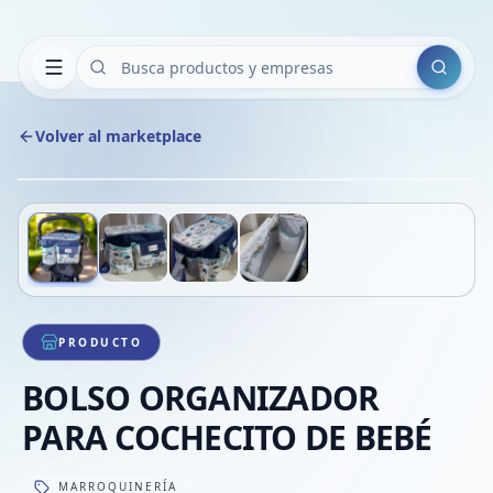
Buscar
Volver al marketplace
Copiar
Compart
Compa
Deslizá para ver más imágenes
1
/
4
VER
Compa
Compa
Compa
PRODUCTO
BOLSO ORGANIZADOR
PARA COCHECITO DE BEBÉ
MARROQUINERÍA