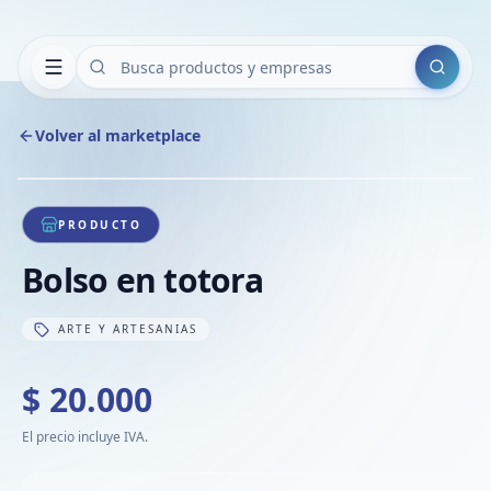
Buscar
Volver al marketplace
Copiar
Compart
Compa
1
/
1
VER
Compa
PRODUCTO
Compa
Bolso en totora
Compa
ARTE Y ARTESANIAS
$ 20.000
El precio incluye IVA.