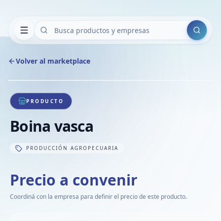
Buscar
Volver al marketplace
Copiar
Compart
Compa
1
/
1
VER
Compa
PRODUCTO
Compa
Boina vasca
Compa
PRODUCCIÓN AGROPECUARIA
Precio a convenir
Coordiná con la empresa para definir el precio de este producto.