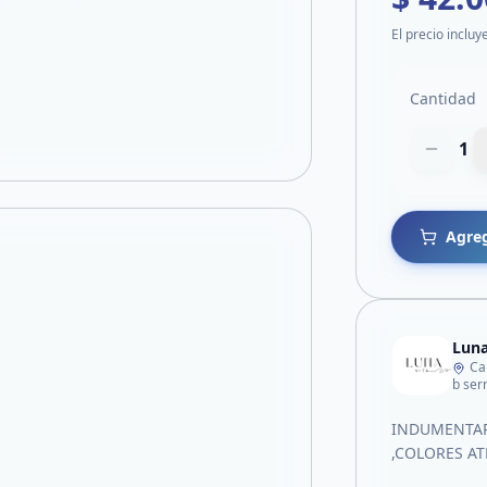
El precio incluy
Cantidad
1
Agreg
Luna
Ca
b ser
INDUMENTAR
,COLORES A