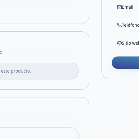
Email
Teléfon
Sitio we
o
 este producto.