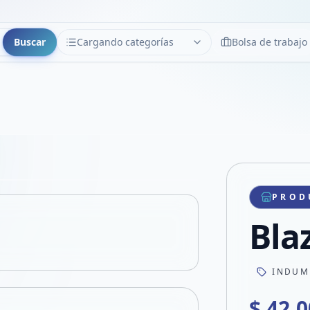
Buscar
Cargando categorías
Bolsa de trabajo
CATEGORÍAS
Limpiar
Cargando categorías...
Copiar link
Compartir producto
Compartir por WhatsApp
PROD
VER EN PANTALLA COMPLETA
Compartir por mail
Bla
Compartir en Facebook
Compartir en X
INDUM
$ 42.