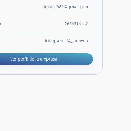
lgisela981@gmail.com
o
2664514142
b
Intagram : @_lunavita
Ver perfil de la empresa