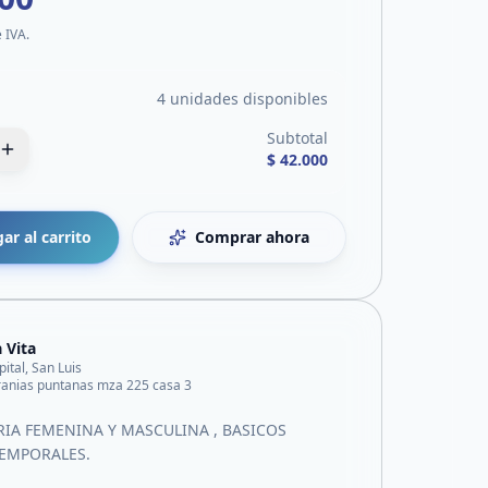
e IVA.
4 unidades disponibles
Subtotal
$ 42.000
ar al carrito
Comprar ahora
 Vita
pital, San Luis
ranias puntanas mza 225 casa 3
IA FEMENINA Y MASCULINA , BASICOS
TEMPORALES.