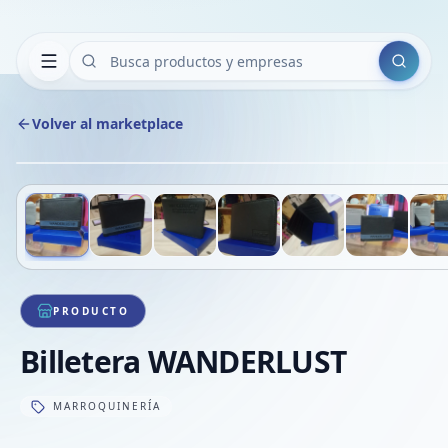
Buscar
Volver al marketplace
Deslizá para ver más imágenes
1
/
7
VE
PRODUCTO
Billetera WANDERLUST
MARROQUINERÍA