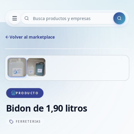
Buscar
Volver al marketplace
Copiar
Compart
Compa
Deslizá para ver más imágenes
1
/
2
VER
Compa
Compa
Compa
PRODUCTO
Bidon de 1,90 litros
FERRETERIAS