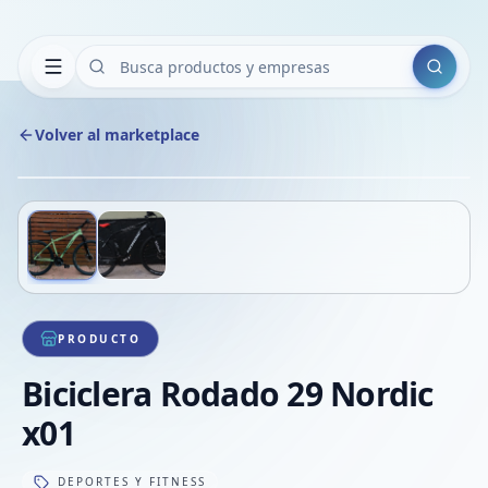
Buscar
Volver al marketplace
Copiar
Compart
Compa
Deslizá para ver más imágenes
1
/
2
VER
Compa
Compa
Compa
PRODUCTO
Biciclera Rodado 29 Nordic
x01
DEPORTES Y FITNESS