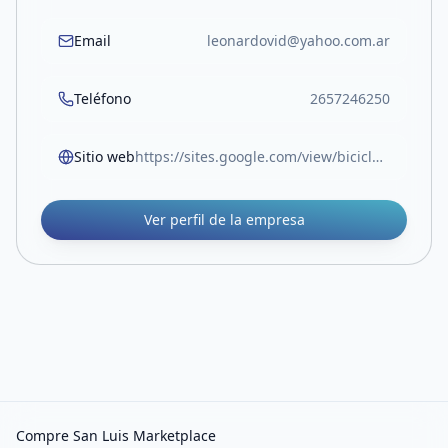
Email
leonardovid@yahoo.com.ar
Teléfono
2657246250
Sitio web
https://sites.google.com/view/bicicleteriahighbike/p%C3%A1gina-principal
Ver perfil de la empresa
Compre San Luis Marketplace