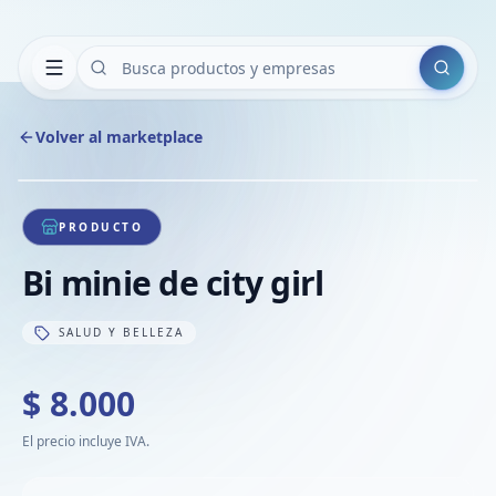
Buscar
Volver al marketplace
Copiar
Compart
Compa
1
/
1
VER
Compa
PRODUCTO
Compa
Bi minie de city girl
Compa
SALUD Y BELLEZA
$ 8.000
El precio incluye IVA.