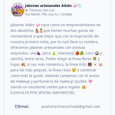
Jabones artesanales Aikén 🧼🫧
Tilisarao, San Luis
San Martín 796, casi Av. Córdoba
Jabones Aikén 🧼 nace como un emprendimiento de
dos abuelitos 🤱🧑‍🍼que tienen muchas ganas de
reinventarse y qué mejor que con la inspiración de
nuestra primera nieta, por lo cual lleva su nombre,
ofrecemos jabones artesanales con aromas
exquisitos, uva🍇, pera 🍐, manzana 🍎🍏, coco 🥥 y
vainilla, entre otros. Podés elegir la línea flores 💐 y
hojas 🍂, si sos más romántico, la línea Kids 🐻 🐻‍❄️ 🐷
para los más peques, la línea relax 😴 o combinar
como más te guste. Además contamos con el anexo
de makeup y perfumería de makeup Quillén 🩷
siendo un excelente combo para regalar 🥳.
CONSULTA POR VENTAS MAYORISTAS
Email
anahimartinezochoa0@gmail.com