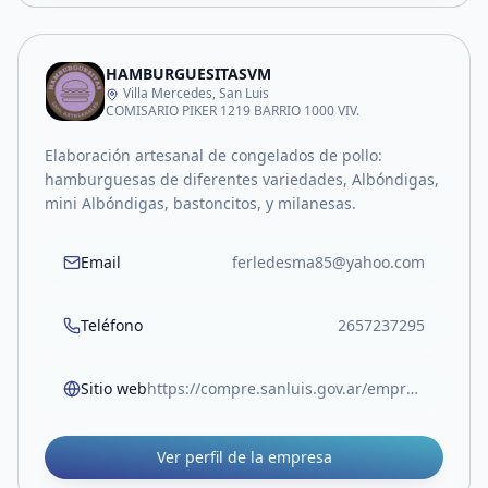
HAMBURGUESITASVM
Villa Mercedes, San Luis
COMISARIO PIKER 1219 BARRIO 1000 VIV.
Elaboración artesanal de congelados de pollo:
hamburguesas de diferentes variedades, Albóndigas,
mini Albóndigas, bastoncitos, y milanesas.
Email
ferledesma85@yahoo.com
Teléfono
2657237295
Sitio web
https://compre.sanluis.gov.ar/empresa/hamburguesitasvm
Ver perfil de la empresa