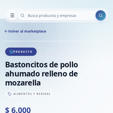
Buscar
Volver al marketplace
Copiar
Compart
Compa
1
/
1
VER
Compa
PRODUCTO
Compa
Bastoncitos de pollo
Compa
ahumado relleno de
mozarella
ALIMENTOS Y BEBIDAS
$ 6.000