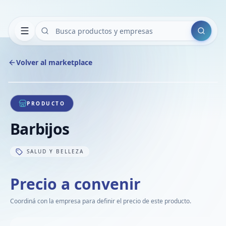
Buscar
Volver al marketplace
Copiar
Compart
Compa
1
/
1
VER
Compa
PRODUCTO
Compa
Barbijos
Compa
SALUD Y BELLEZA
Precio a convenir
Coordiná con la empresa para definir el precio de este producto.